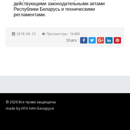
действующими законодательными актами
Республики Беларусь и техническими
регламентами.
2018-06-13
Просмотры : 16488
Share :
© 2026 Все права защищены
made by ИТА НАН Беларуси
ГНУ "ИТА НАН Беларуси". Производство и ремонт ультразвукового
оборудования на территории Беларуси и стран СНГ. Научные
исследования в области технического ультразвука.