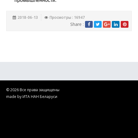
промышленности.
2018-06-13
Просмотры : 16947
Share :
© 2026 Все права защищены
made by ИТА НАН Беларуси
ГНУ "ИТА НАН Беларуси". Производство и ремонт ультразвукового
оборудования на территории Беларуси и стран СНГ. Научные
исследования в области технического ультразвука.