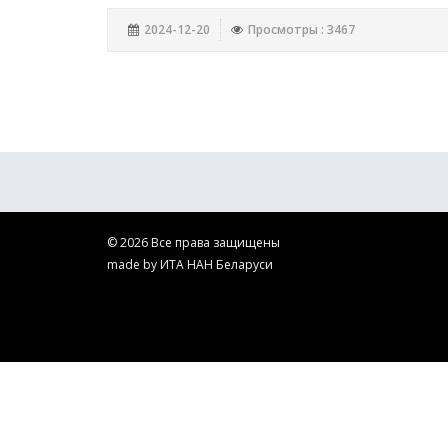
2024-12-20
Просмотры : 3467
© 2026 Все права защищены
made by ИТА НАН Беларуси
ГНУ "ИТА НАН Беларуси". Производство и ремонт ультр
территории Беларуси и стран СНГ. Научные исследован
ультразвука.